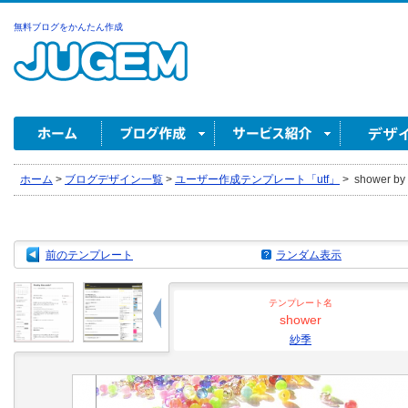
無料ブログをかんたん作成
ホーム
>
ブログデザイン一覧
>
ユーザー作成テンプレート「utf」
>
shower b
前のテンプレート
ランダム表示
テンプレート名
shower
紗季