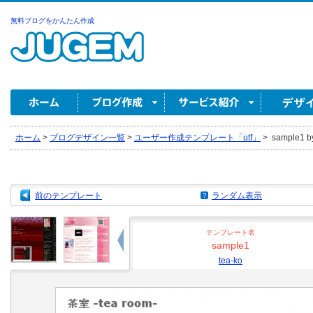
無料ブログをかんたん作成
ホーム
>
ブログデザイン一覧
>
ユーザー作成テンプレート「utf」
>
sample1 by
前のテンプレート
ランダム表示
テンプレート名
sample1
tea-ko