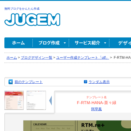
無料ブログをかんたん作成
ホーム
>
ブログデザイン一覧
>
ユーザー作成テンプレート「utf」
>
F-RTM-H
前のテンプレート
ランダム表示
テンプレート名
F-RTM-HANA-茶々緑
阿早風