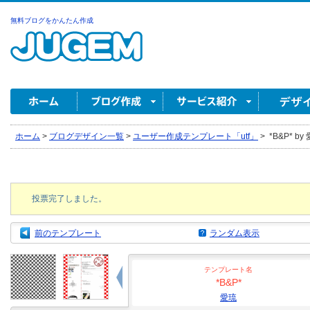
無料ブログをかんたん作成
ホーム
>
ブログデザイン一覧
>
ユーザー作成テンプレート「utf」
>
*B&P* by
投票完了しました。
前のテンプレート
ランダム表示
テンプレート名
*B&P*
愛琉