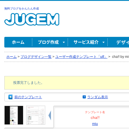
無料ブログをかんたん作成
ホーム
>
ブログデザイン一覧
>
ユーザー作成テンプレート「utf」
>
cha!! by m
投票完了しました。
前のテンプレート
ランダム表示
テンプレート名
cha!!
miu