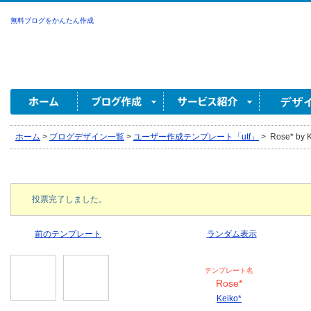
無料ブログをかんたん作成
ホーム
>
ブログデザイン一覧
>
ユーザー作成テンプレート「utf」
>
Rose* by K
投票完了しました。
前のテンプレート
ランダム表示
テンプレート名
Rose*
Keiko*