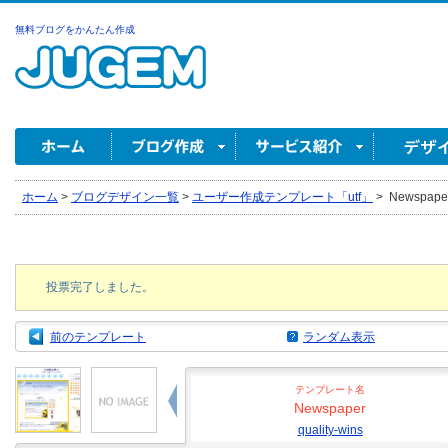
無料ブログをかんたん作成
ホーム
>
ブログデザイン一覧
>
ユーザー作成テンプレート「utf」
>
Newspaper 
投票完了しました。
前のテンプレート
ランダム表示
テンプレート名
Newspaper
quality-wins