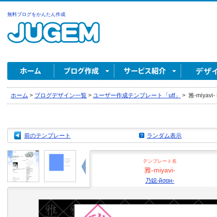
無料ブログをかんたん作成
ホーム
>
ブログデザイン一覧
>
ユーザー作成テンプレート「utf」
>
雅-miyavi-
前のテンプレート
ランダム表示
テンプレート名
雅-miyavi-
乃鐚-йσαн-