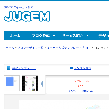
無料ブログをかんたん作成
ホーム
>
ブログデザイン一覧
>
ユーザー作成テンプレート「utf」
>
sky by ま
前のテンプレート
ランダム表示
テンプレート名
sky
まつり -- amu*ca