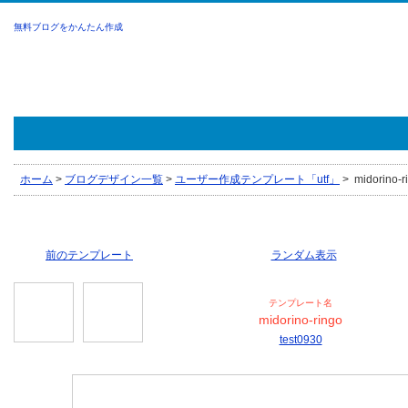
無料ブログをかんたん作成
ホーム
>
ブログデザイン一覧
>
ユーザー作成テンプレート「utf」
>
midorino-r
前のテンプレート
ランダム表示
テンプレート名
midorino-ringo
test0930