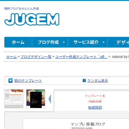
無料ブログをかんたん作成
ホーム
>
ブログデザイン一覧
>
ユーザー作成テンプレート「utf」
>
natural by 
前のテンプレート
ランダム表示
テンプレート名
natural
test0930