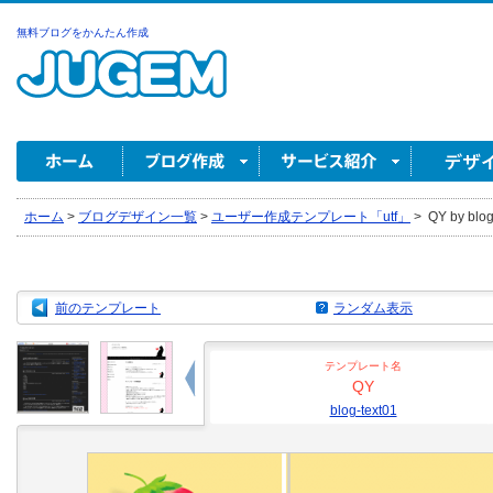
無料ブログをかんたん作成
ホーム
>
ブログデザイン一覧
>
ユーザー作成テンプレート「utf」
>
QY by blog
前のテンプレート
ランダム表示
テンプレート名
QY
blog-text01