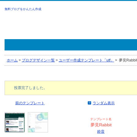
無料ブログをかんたん作成
ホーム
>
ブログデザイン一覧
>
ユーザー作成テンプレート「utf」
>
夢見Rabbit
投票完了しました。
前のテンプレート
ランダム表示
テンプレート名
夢見Rabbit
鈴音