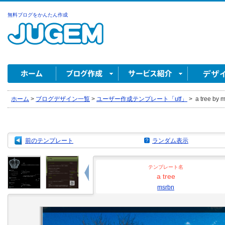
無料ブログをかんたん作成
ホーム
>
ブログデザイン一覧
>
ユーザー作成テンプレート「utf」
>
a tree by 
前のテンプレート
ランダム表示
テンプレート名
a tree
msrbn