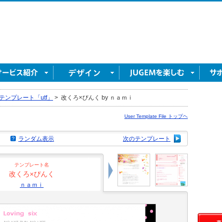
テンプレート「utf」
>
改くろ×ぴんく by ｎａｍｉ
User Template File トップヘ
ランダム表示
次のテンプレート
テンプレート名
改くろ×ぴんく
ｎａｍｉ