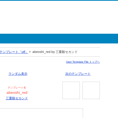
テンプレート「utf」
>
abeoshi_red by 三重殺セカンド
User Template File トップヘ
ランダム表示
次のテンプレート
テンプレート名
abeoshi_red
三重殺セカンド