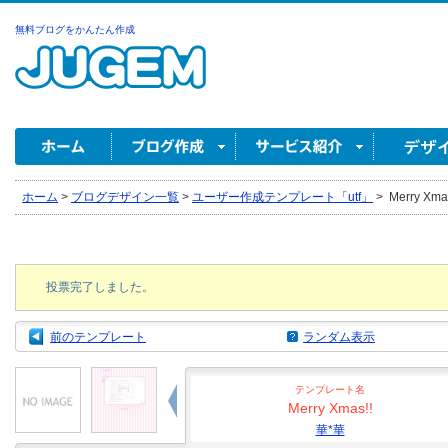
無料ブログをかんたん作成
ホーム
>
ブログデザイン一覧
>
ユーザー作成テンプレート「utf」
>
Merry Xma
投票完了しました。
前のテンプレート
ランダム表示
テンプレート名
Merry Xmas!!
華*華