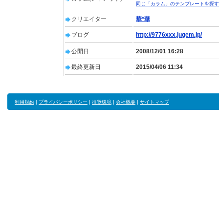
同じ「カラム」のテンプレートを探す
クリエイター
華*華
ブログ
http://9776xxx.jugem.jp/
公開日
2008/12/01 16:28
最終更新日
2015/04/06 11:34
利用規約
|
プライバシーポリシー
|
推奨環境
|
会社概要
|
サイトマップ