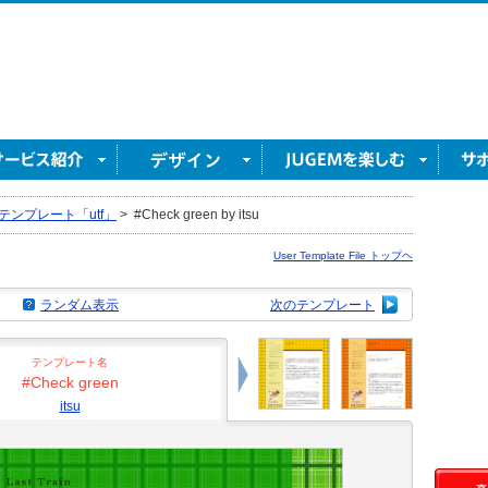
テンプレート「utf」
>
#Check green by itsu
User Template File トップヘ
ランダム表示
次のテンプレート
テンプレート名
#Check green
itsu