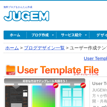
無料ブログをかんたん作成
ホーム
>
ブログデザイン一覧
>
ユーザー作成テンプ
User Tem
User 
JUGE
方々が
開・共