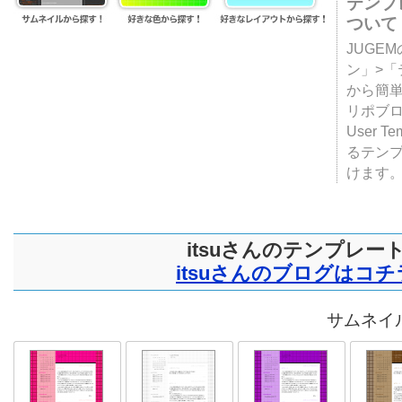
テンプ
ついて
JUGE
ン」>
から簡単
リポブ
User T
るテン
けます
itsuさんのテンプレー
itsuさんのブログはコチ
サムネイル