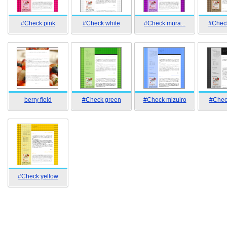
#Check pink
#Check white
#Check mura...
#Chec
berry field
#Check green
#Check mizuiro
#Chec
#Check yellow