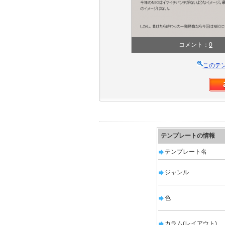
コメント：
0
このテ
テンプレートの情報
テンプレート名
ジャンル
色
カラム(レイアウト)