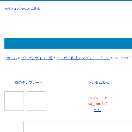
無料ブログをかんたん作成
ホーム
>
ブログデザイン一覧
>
ユーザー作成テンプレート「utf」
>
sd_mini02
前のテンプレート
ランダム表示
テンプレート名
sd_mini02
のん