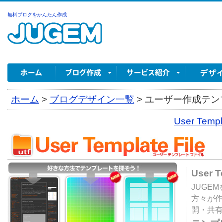
無料ブログをかんたん作成
ホーム
>
ブログデザイン一覧
>
ユーザー作成テンプ
User Tem
User 
JUGE
方々が
開・共