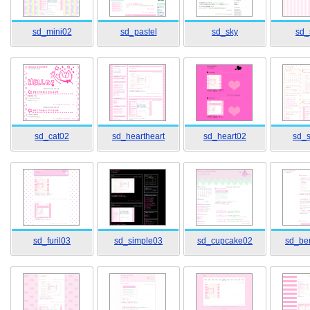
sd_mini02
sd_pastel
sd_sky
sd_
sd_cat02
sd_heartheart
sd_heart02
sd_s
sd_furil03
sd_simple03
sd_cupcake02
sd_be