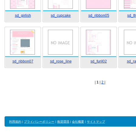
sd_girlish
sd_cupcake
sd_ribbon05
sd_t
sd_ribbon07
sd_rose_line
sd_furil02
sd_ra
|
1
|
2
|
利用規約
|
プライバシーポリシー
|
推奨環境
|
会社概要
|
サイトマップ