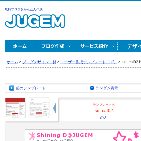
無料ブログをかんたん作成
ホーム
>
ブログデザイン一覧
>
ユーザー作成テンプレート「utf」
>
sd_cat02 
前のテンプレート
ランダム表示
テンプレート名
sd_cat02
のん