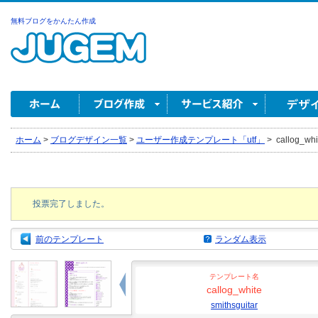
無料ブログをかんたん作成
ホーム
>
ブログデザイン一覧
>
ユーザー作成テンプレート「utf」
>
callog_whit
投票完了しました。
前のテンプレート
ランダム表示
テンプレート名
callog_white
smithsguitar