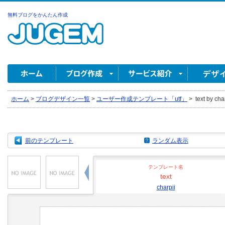
無料ブログをかんたん作成
ホーム
>
ブログデザイン一覧
>
ユーザー作成テンプレート「utf」
>
text by cha
前のテンプレート
ランダム表示
テンプレート名
text
charpii