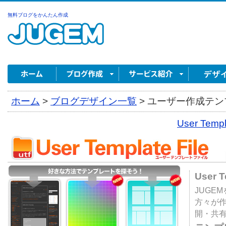
無料ブログをかんたん作成
ホーム
>
ブログデザイン一覧
>
ユーザー作成テンプ
User Tem
User 
JUGE
方々が
開・共