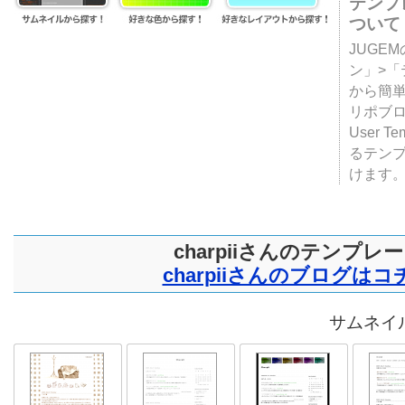
テンプ
ついて
JUGE
ン」>
から簡単
リポブ
User T
るテン
けます
charpiiさんのテンプレ
charpiiさんのブログはコ
サムネイル