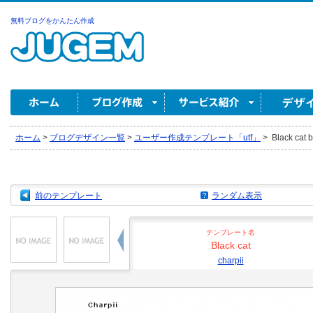
無料ブログをかんたん作成
ホーム
>
ブログデザイン一覧
>
ユーザー作成テンプレート「utf」
>
Black cat b
前のテンプレート
ランダム表示
テンプレート名
Black cat
charpii