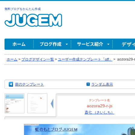
無料ブログをかんたん作成
ホーム
>
ブログデザイン一覧
>
ユーザー作成テンプレート「utf」
>
aozora29
前のテンプレート
ランダム表示
テンプレート名
aozora29-r-js
斎七 （さいしち）