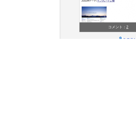
コメント：
2
このテ
テンプレートの情報
テンプレート名
ジャンル
色
カラム(レイアウト)