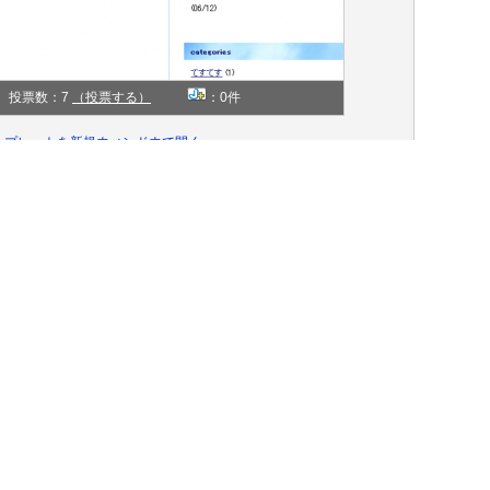
投票数：7
（投票する）
：0件
ンプレートを新規ウィンドウで開く
aozora29-r-js
キレイ
同じ「ジャンル」のテンプレートを探す»
青
同じ「色」のテンプレートを探す»
2カラム右