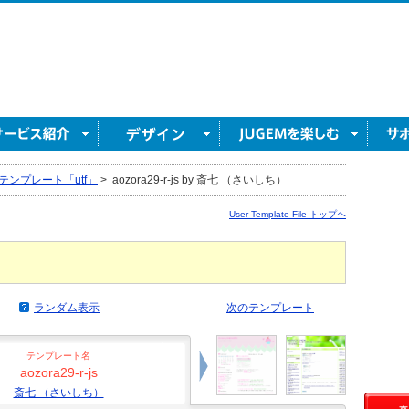
テンプレート「utf」
>
aozora29-r-js by 斎七 （さいしち）
User Template File トップヘ
ランダム表示
次のテンプレート
テンプレート名
aozora29-r-js
斎七 （さいしち）