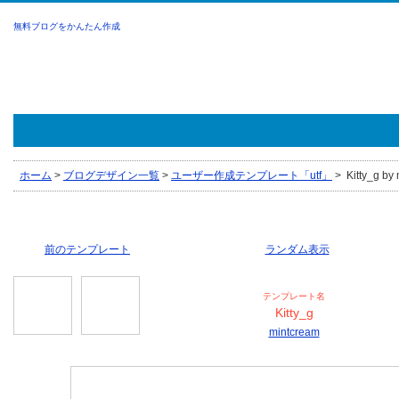
無料ブログをかんたん作成
ホーム
>
ブログデザイン一覧
>
ユーザー作成テンプレート「utf」
>
Kitty_g by
前のテンプレート
ランダム表示
テンプレート名
Kitty_g
mintcream