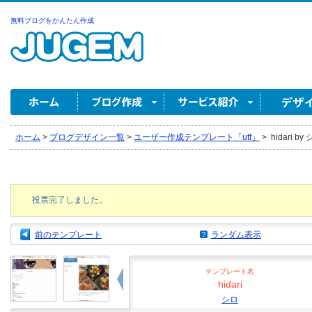
無料ブログをかんたん作成
ホーム
>
ブログデザイン一覧
>
ユーザー作成テンプレート「utf」
>
hidari by
投票完了しました。
前のテンプレート
ランダム表示
テンプレート名
hidari
シロ