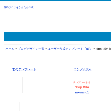
無料ブログをかんたん作成
ホーム
>
ブログデザイン一覧
>
ユーザー作成テンプレート「utf」
>
drop #04 b
前のテンプレート
ランダム表示
テンプレート名
drop #04
sakurairo1