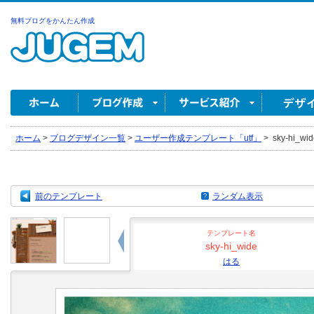
無料ブログをかんたん作成
ホーム
>
ブログデザイン一覧
>
ユーザー作成テンプレート「utf」
>
sky-hi_wi
前のテンプレート
ランダム表示
テンプレート名
sky-hi_wide
はる