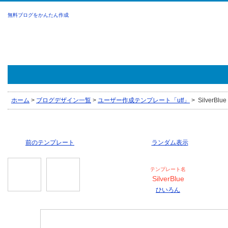
無料ブログをかんたん作成
ホーム
>
ブログデザイン一覧
>
ユーザー作成テンプレート「utf」
>
SilverBl
前のテンプレート
ランダム表示
テンプレート名
SilverBlue
ひいろん