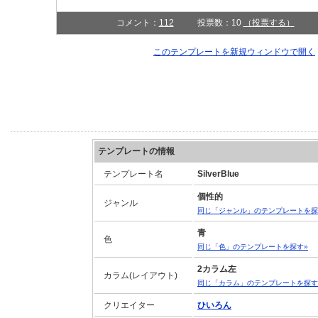
コメント：
112
投票数：10
（投票する）
このテンプレートを新規ウィンドウで開く
テンプレートの情報
テンプレート名
SilverBlue
個性的
ジャンル
同じ「ジャンル」のテンプレートを探
青
色
同じ「色」のテンプレートを探す»
2カラム左
カラム(レイアウト)
同じ「カラム」のテンプレートを探す
クリエイター
ひいろん