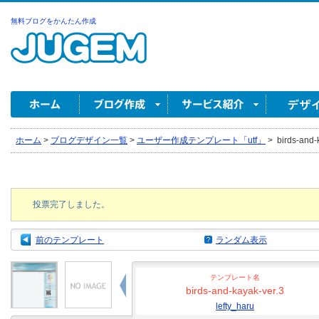
無料ブログをかんたん作成
ホーム
>
ブログデザイン一覧
>
ユーザー作成テンプレート「utf」
>
birds-and-k
投票完了しました。
前のテンプレート
ランダム表示
テンプレート名
birds-and-kayak-ver.3
lefty_haru