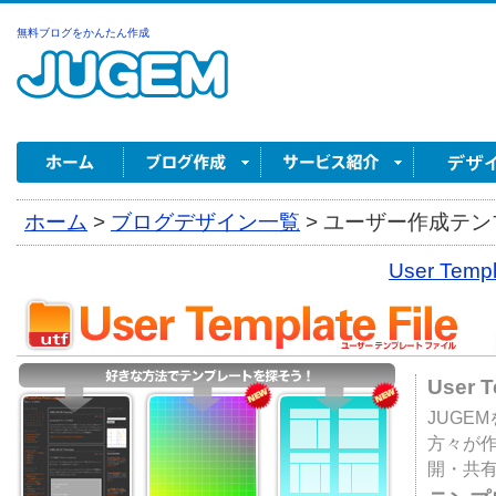
無料ブログをかんたん作成
ホーム
>
ブログデザイン一覧
>
ユーザー作成テンプ
User Tem
User 
JUGE
方々が
開・共