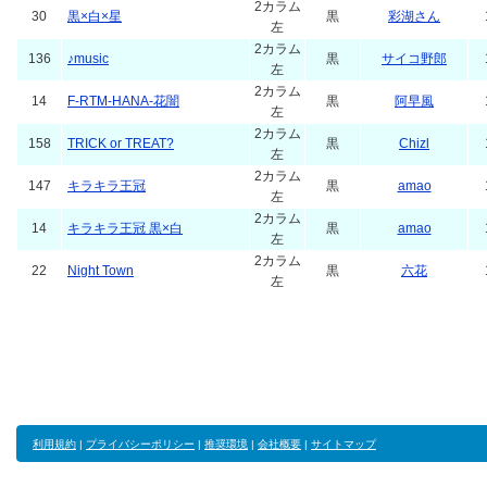
2カラム
30
黒×白×星
黒
彩湖さん
左
2カラム
136
♪music
黒
サイコ野郎
左
2カラム
14
F-RTM-HANA-花闇
黒
阿早風
左
2カラム
158
TRICK or TREAT?
黒
Chizl
左
2カラム
147
キラキラ王冠
黒
amao
左
2カラム
14
キラキラ王冠 黒×白
黒
amao
左
2カラム
22
Night Town
黒
六花
左
利用規約
|
プライバシーポリシー
|
推奨環境
|
会社概要
|
サイトマップ