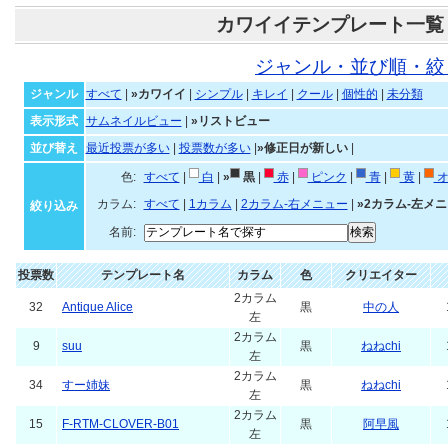
カワイイテンプレート一覧
ジャンル・並び順・絞
ジャンル
すべて
|
»カワイイ
|
シンプル
|
キレイ
|
クール
|
個性的
|
未分類
表示形式
サムネイルビュー
|
»リストビュー
並び替え
最近投票が多い
|
投票数が多い
|
»修正日が新しい
|
色:
すべて
|
白
|
»
黒
|
赤
|
ピンク
|
青
|
黄
|
オ
カラム:
すべて
|
1カラム
|
2カラム-右メニュー
|
»2カラム-左メ
絞り込み
名前:
投票数
テンプレート名
カラム
色
クリエイター
2カラム
32
Antique Alice
黒
中の人
左
2カラム
9
suu
黒
ねねchi
左
2カラム
34
すー姉妹
黒
ねねchi
左
2カラム
15
F-RTM-CLOVER-B01
黒
阿早風
左