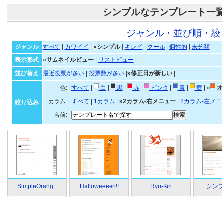
シンプルなテンプレート一
ジャンル・並び順・絞
ジャンル
すべて
|
カワイイ
|
»シンプル
|
キレイ
|
クール
|
個性的
|
未分類
表示形式
»サムネイルビュー
|
リストビュー
並び替え
最近投票が多い
|
投票数が多い
|
»修正日が新しい
|
色:
すべて
|
白
|
黒
|
赤
|
ピンク
|
青
|
黄
|
»
オ
カラム:
すべて
|
1カラム
|
»2カラム-右メニュー
|
2カラム-左メ
絞り込み
名前:
SimpleOrang...
Halloweeeen!!
Ryu-Kin
シンプ