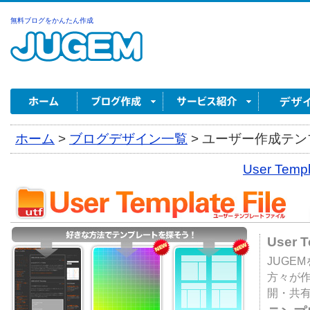
無料ブログをかんたん作成
ホーム
>
ブログデザイン一覧
>
ユーザー作成テンプ
User Tem
User 
JUGE
方々が
開・共