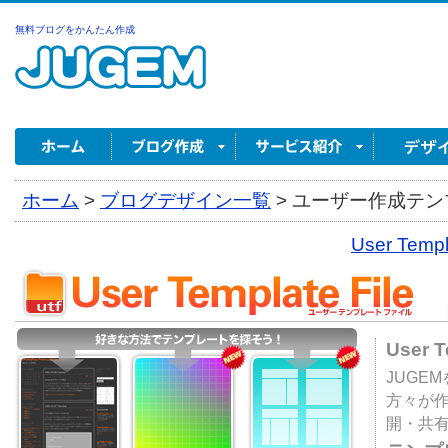
無料ブログをかんたん作成
ホーム
>
ブログデザイン一覧
>
ユーザー作成テンプ
User Tem
User 
JUGE
方々が
開・共