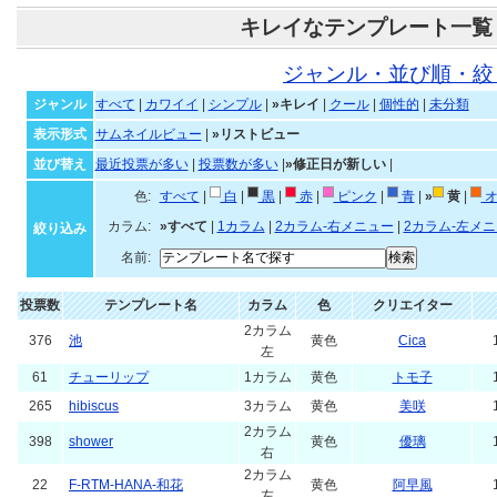
キレイなテンプレート一覧
ジャンル・並び順・絞
ジャンル
すべて
|
カワイイ
|
シンプル
|
»キレイ
|
クール
|
個性的
|
未分類
表示形式
サムネイルビュー
|
»リストビュー
並び替え
最近投票が多い
|
投票数が多い
|
»修正日が新しい
|
色:
すべて
|
白
|
黒
|
赤
|
ピンク
|
青
|
»
黄
|
オ
カラム:
»すべて
|
1カラム
|
2カラム-右メニュー
|
2カラム-左メ
絞り込み
名前:
投票数
テンプレート名
カラム
色
クリエイター
2カラム
376
池
黄色
Cica
左
61
チューリップ
1カラム
黄色
トモ子
265
hibiscus
3カラム
黄色
美咲
2カラム
398
shower
黄色
優璃
右
2カラム
22
F-RTM-HANA-和花
黄色
阿早風
左