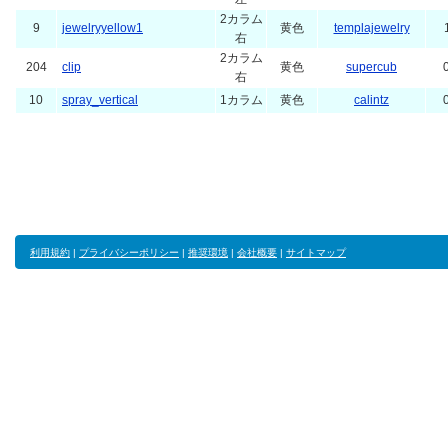
2カラム
9
jewelryyellow1
黄色
templajewelry
右
2カラム
204
clip
黄色
supercub
右
10
spray_vertical
1カラム
黄色
calintz
利用規約
|
プライバシーポリシー
|
推奨環境
|
会社概要
|
サイトマップ