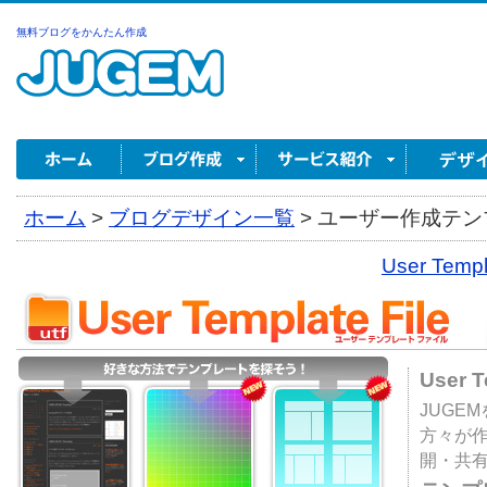
無料ブログをかんたん作成
ホーム
>
ブログデザイン一覧
>
ユーザー作成テンプ
User Tem
User 
JUGE
方々が
開・共