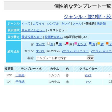
個性的なテンプレート一覧
ジャンル・並び順・絞
ジャンル
すべて
|
カワイイ
|
シンプル
|
キレイ
|
クール
|
»個性的
|
未分類
表示形式
サムネイルビュー
|
»リストビュー
並び替え
最近投票が多い
|
投票数が多い
|
»修正日が新しい
|
色:
すべて
|
白
|
黒
|
»
赤
|
ピンク
|
青
|
黄
|
オ
カラム:
すべて
|
»1カラム
|
2カラム-右メニュー
|
2カラム-左メ
絞り込み
名前:
投票数
テンプレート名
カラム
色
クリエイター
222
十字架
1カラム
赤
yuca
15
14
千代紙
1カラム
赤
ぐい
15