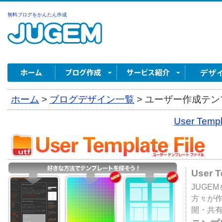
無料ブログをかんたん作成
ホーム
>
ブログデザイン一覧
>
ユーザー作成テンプ
User Tem
User 
JUGE
方々が
開・共