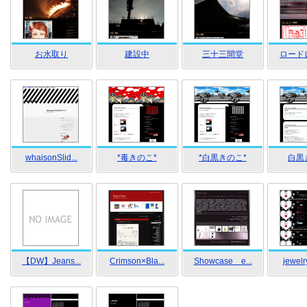
お水取り
建設中
三十三間堂
ロード
whaisonSlid...
*毒きのこ*
*白黒きのこ*
白黒
【DW】Jeans...
Crimson×Bla...
Showcase e...
jewelr