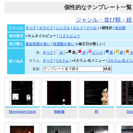
個性的なテンプレート一覧
ジャンル・並び順・絞
ジャンル
すべて
|
カワイイ
|
シンプル
|
キレイ
|
クール
|
»個性的
|
未分類
表示形式
»サムネイルビュー
|
リストビュー
並び替え
最近投票が多い
|
投票数が多い
|
»修正日が新しい
|
色:
すべて
|
白
|
»
黒
|
赤
|
ピンク
|
青
|
黄
|
オ
カラム:
すべて
|
1カラム
|
»2カラム-右メニュー
|
2カラム-左メ
絞り込み
名前:
Monogram black
蜘蛛蠍
和
bla