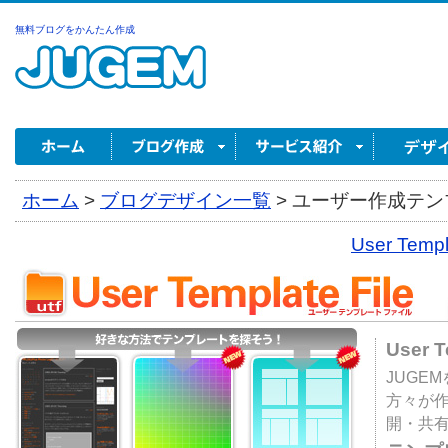
無料ブログをかんたん作成
ホーム
>
ブログデザイン一覧
>
ユーザー作成テンプ
User Tem
User 
JUGE
方々が
開・共