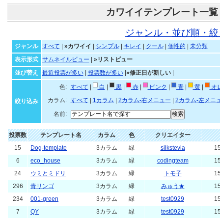
カワイイテンプレート一覧
ジャンル・並び順・絞
ジャンル
すべて
|
»カワイイ
|
シンプル
|
キレイ
|
クール
|
個性的
|
未分類
表示形式
サムネイルビュー
|
»リストビュー
並び替え
最近投票が多い
|
投票数が多い
|
»修正日が新しい
|
色:
すべて
|
白
|
黒
|
赤
|
ピンク
|
青
|
黄
|
オ
カラム:
すべて
|
1カラム
|
2カラム-右メニュー
|
2カラム-左メニ
絞り込み
名前:
投票数
テンプレート名
カラム
色
クリエイター
15
Dog-template
3カラム
緑
silkstevia
15
6
eco_house
3カラム
緑
codingteam
15
24
ウミとミドリ
3カラム
緑
トモ子
15
296
青リンゴ
3カラム
緑
みゅう★
15
234
001-green
3カラム
緑
test0929
15
7
QY
3カラム
緑
test0929
15