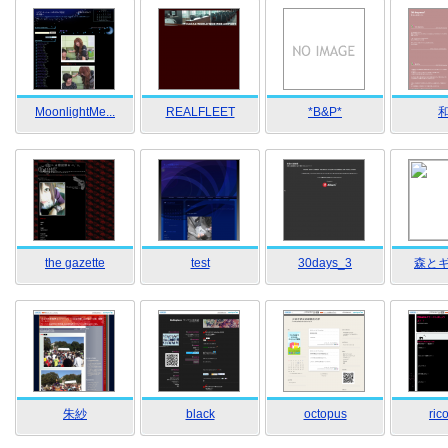
MoonlightMe...
REALFLEET
*B&P*
the gazette
test
30days_3
森とギタ
朱紗
black
octopus
ric