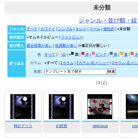
未分類
ジャンル・並び順・絞
ジャンル
すべて
|
カワイイ
|
シンプル
|
キレイ
|
クール
|
個性的
|
»未分類
表示形式
»サムネイルビュー
|
リストビュー
並び替え
最近投票が多い
|
投票数が多い
|
»修正日が新しい
|
色:
すべて
|
白
|
»
黒
|
赤
|
ピンク
|
青
|
黄
|
オ
カラム:
»すべて
|
1カラム
|
2カラム-右メニュー
|
2カラム-左メ
絞り込み
名前:
|
1
|
2
|
時計アリス
幻想窓
delicious
co