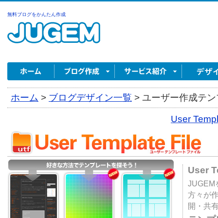
無料ブログをかんたん作成
ホーム
>
ブログデザイン一覧
>
ユーザー作成テンプ
User Tem
User 
JUGE
方々が
開・共