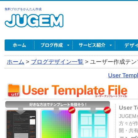
無料ブログをかんたん作成
ホーム
>
ブログデザイン一覧
>
ユーザー作成テンプ
User Tem
User 
JUGE
方々が
開・共