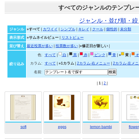
すべてのジャンルのテンプレ
ジャンル・並び順・絞
ジャンル
»すべて
|
カワイイ
|
シンプル
|
キレイ
|
クール
|
個性的
|
未分類
表示形式
»サムネイルビュー
|
リストビュー
並び替え
最近投票が多い
|
投票数が多い
|
»修正日が新しい
|
色:
すべて
|
白
|
黒
|
赤
|
ピンク
|
青
|
»
黄
|
オ
カラム:
すべて
|
»1カラム
|
2カラム-右メニュー
|
2カラム-左メ
絞り込み
名前:
|
1
|
2
|
soft
eggs
lemon bambi
flower