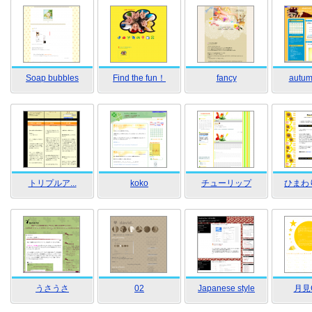
Soap bubbles
Find the fun！
fancy
autum
トリプルア...
koko
チューリップ
ひまわ
うさうさ
02
Japanese style
月見