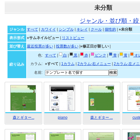
未分類
ジャンル・並び順・絞
ジャンル
すべて
|
カワイイ
|
シンプル
|
キレイ
|
クール
|
個性的
|
»未分類
表示形式
»サムネイルビュー
|
リストビュー
並び替え
最近投票が多い
|
投票数が多い
|
»修正日が新しい
|
色:
すべて
|
白
|
黒
|
赤
|
ピンク
|
青
|
黄
|
オ
カラム:
»すべて
|
1カラム
|
2カラム-右メニュー
|
2カラム-左メ
絞り込み
名前:
森とギター...
piano
森とギター ...
cus