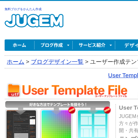
無料ブログをかんたん作成
ホーム
>
ブログデザイン一覧
>
ユーザー作成テンプ
User Tem
User 
JUGE
方々が
開・共