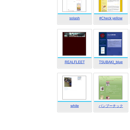
solash
#Check yellow
REALFLEET
TSUBAKI_blue
white
バンブーチック