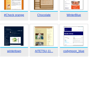
#Check orange
Chocolate
WinterBlue
wintertown
AITETSU-11...
codymoon_blue