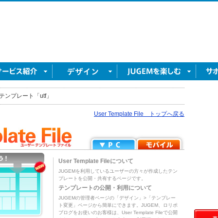
テンプレート「utf」
User Template File トップへ戻る
User Template Fileについて
JUGEMを利用しているユーザーの方々が作成したテン
プレートを公開・共有するページです。
テンプレートの公開・利用について
JUGEMの管理者ページの「デザイン」>「テンプレー
ト変更」ページから簡単にできます。JUGEM、ロリポ
ブログをお使いのお客様は、User Template Fileで公開