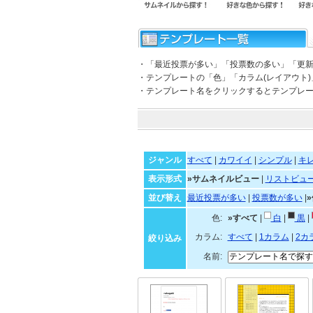
・「最近投票が多い」「投票数の多い」「更
・テンプレートの「色」「カラム(レイアウト
・テンプレート名をクリックするとテンプレ
ジャンル
すべて
|
カワイイ
|
シンプル
|
キ
表示形式
»サムネイルビュー
|
リストビュ
並び替え
最近投票が多い
|
投票数が多い
|
色:
»すべて
|
白
|
黒
|
カラム:
すべて
|
1カラム
|
2カ
絞り込み
名前: