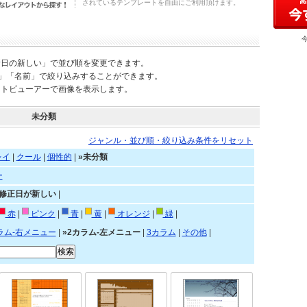
されているテンプレートを自由にご利用頂けます。
新日の新しい」で並び順を変更できます。
)」「名前」で絞り込みすることができます。
ートビューアーで画像を表示します。
未分類
ジャンル・並び順・絞り込み条件をリセット
レイ
|
クール
|
個性的
|
»未分類
ー
»修正日が新しい
|
赤
|
ピンク
|
青
|
黄
|
オレンジ
|
緑
|
ラム-右メニュー
|
»2カラム-左メニュー
|
3カラム
|
その他
|