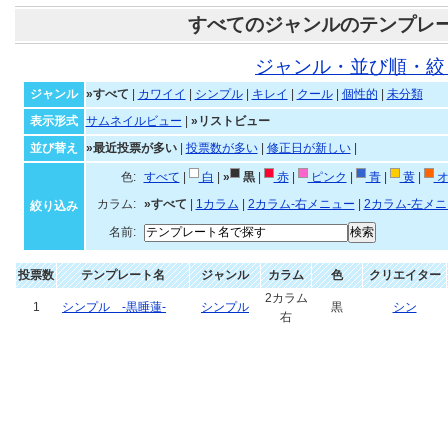
すべてのジャンルのテンプレ
ジャンル・並び順・絞
ジャンル
»すべて
|
カワイイ
|
シンプル
|
キレイ
|
クール
|
個性的
|
未分類
表示形式
サムネイルビュー
|
»リストビュー
並び替え
»最近投票が多い
|
投票数が多い
|
修正日が新しい
|
色:
すべて
|
白
|
»
黒
|
赤
|
ピンク
|
青
|
黄
|
オ
カラム:
»すべて
|
1カラム
|
2カラム-右メニュー
|
2カラム-左メ
絞り込み
名前:
投票数
テンプレート名
ジャンル
カラム
色
クリエイター
2カラム
1
シンプル -黒睡蓮-
シンプル
黒
シン
右