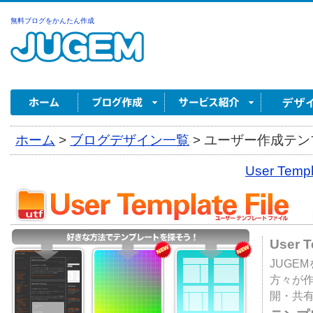
無料ブログをかんたん作成
ホーム
>
ブログデザイン一覧
>
ユーザー作成テンプ
User Tem
User 
JUGE
方々が
開・共