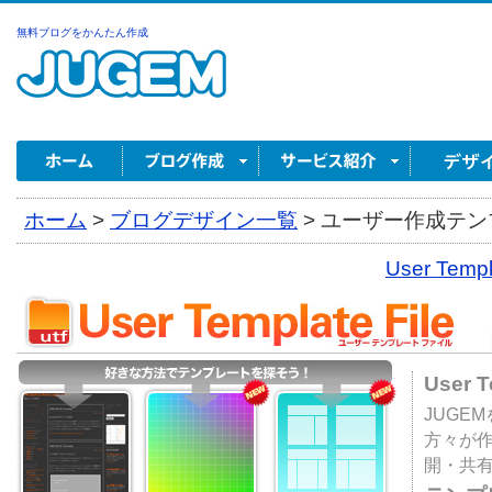
無料ブログをかんたん作成
ホーム
>
ブログデザイン一覧
>
ユーザー作成テンプ
User Tem
User 
JUGE
方々が
開・共