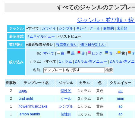
すべてのジャンルのテンプレ
ジャンル・並び順・絞
ジャンル
»すべて
|
カワイイ
|
シンプル
|
キレイ
|
クール
|
個性的
|
未分類
表示形式
サムネイルビュー
|
»リストビュー
並び替え
»最近投票が多い
|
投票数が多い
|
修正日が新しい
|
色:
すべて
|
白
|
黒
|
赤
|
ピンク
|
青
|
»
黄
|
オ
カラム:
»すべて
|
1カラム
|
2カラム-右メニュー
|
2カラム-左メ
絞り込み
名前:
投票数
テンプレート名
ジャンル
カラム
色
クリエイター
2
eggs
個性的
1カラム
黄色
ao
2
grid gold
クール
3カラム
黄色
nirin
1
flower,music,cake
シンプル
1カラム
黄色
ao
1
lemon bambi
個性的
1カラム
黄色
ao