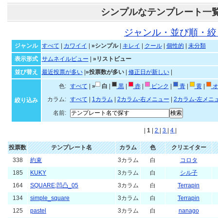
シンプルなテンプレート一
ジャンル・並び順・絞
ジャンル
すべて
|
カワイイ
|
»シンプル
|
キレイ
|
クール
|
個性的
|
未分類
表示形式
サムネイルビュー
|
»リストビュー
並び替え
最近投票が多い
|
»投票数が多い
|
修正日が新しい
|
色:
すべて
|
»
白
|
黒
|
赤
|
ピンク
|
青
|
黄
|
オ
カラム:
すべて
|
1カラム
|
2カラム-右メニュー
|
2カラム-左メニ
絞り込み
名前:
|
1
|
2
|
3
|
4
|
投票数
テンプレート名
カラム
色
クリエイター
338
約束
3カラム
白
コロタ
185
KUKY
3カラム
白
シル子
164
SQUARE;凹凸_05
3カラム
白
Terrapin
134
simple_square
3カラム
白
Terrapin
125
pastel
3カラム
白
nanago