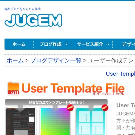
無料ブログをかんたん作成
ホーム
>
ブログデザイン一覧
>
ユーザー作成テンプ
User Tem
User 
JUGE
方々が
開・共