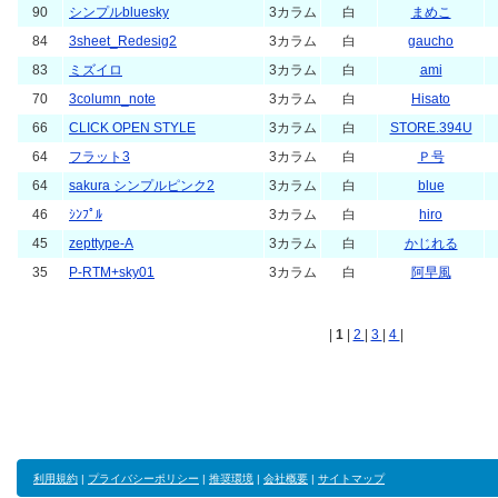
90
シンプルbluesky
3カラム
白
まめこ
84
3sheet_Redesig2
3カラム
白
gaucho
83
ミズイロ
3カラム
白
ami
70
3column_note
3カラム
白
Hisato
66
CLICK OPEN STYLE
3カラム
白
STORE.394U
64
フラット3
3カラム
白
Ｐ号
64
sakura シンプルピンク2
3カラム
白
blue
46
ｼﾝﾌﾟﾙ
3カラム
白
hiro
45
zepttype-A
3カラム
白
かじれる
35
P-RTM+sky01
3カラム
白
阿早風
|
1
|
2
|
3
|
4
|
利用規約
|
プライバシーポリシー
|
推奨環境
|
会社概要
|
サイトマップ