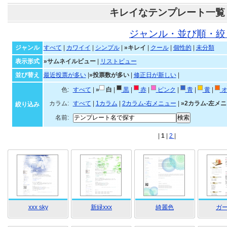
キレイなテンプレート一覧
ジャンル・並び順・絞
ジャンル
すべて
|
カワイイ
|
シンプル
|
»キレイ
|
クール
|
個性的
|
未分類
表示形式
»サムネイルビュー
|
リストビュー
並び替え
最近投票が多い
|
»投票数が多い
|
修正日が新しい
|
色:
すべて
|
»
白
|
黒
|
赤
|
ピンク
|
青
|
黄
|
オ
カラム:
すべて
|
1カラム
|
2カラム-右メニュー
|
»2カラム-左メ
絞り込み
名前:
|
1
|
2
|
xxx sky
新緑xxx
綺麗色
ガ