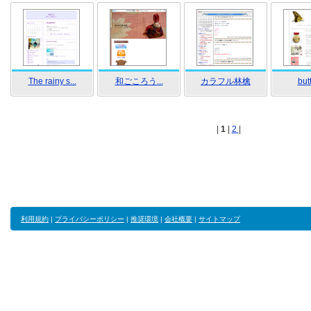
The rainy s...
和ごころう...
カラフル林檎
butt
|
1
|
2
|
利用規約
|
プライバシーポリシー
|
推奨環境
|
会社概要
|
サイトマップ