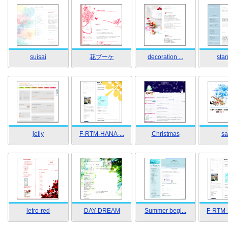
suisai
花ブーケ
decoration ...
sta
jelly
F-RTM-HANA-...
Christmas
sa
letro-red
DAY DREAM
Summer begi...
F-RTM-