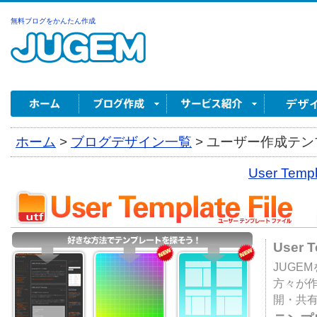
無料ブログをかんたん作成
ホーム
>
ブログデザイン一覧
>
ユーザー作成テンプ
User Tem
User 
JUGE
方々が
開・共