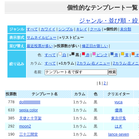
個性的なテンプレート一覧
ジャンル・並び順・絞
ジャンル
すべて
|
カワイイ
|
シンプル
|
キレイ
|
クール
|
»個性的
|
未分類
表示形式
サムネイルビュー
|
»リストビュー
並び替え
最近投票が多い
|
»投票数が多い
|
修正日が新しい
|
色:
すべて
|
白
|
»
黒
|
赤
|
ピンク
|
青
|
黄
|
オ
カラム:
すべて
|
»1カラム
|
2カラム-右メニュー
|
2カラム-左メ
絞り込み
名前:
|
1
|
2
|
投票数
テンプレート名
カラム
色
クリエイター
778
dollllllllllllllllll
1カラム
黒
yuca
633
sepia color
1カラム
黒
優璃
385
天使と十字架
1カラム
黒
東京仔兎
292
moon2
1カラム
黒
はぎ
190
三十三間堂
1カラム
黒
lance-seven