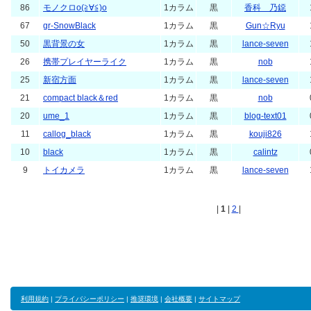
86
モノクロo(≧∀≦)o
1カラム
黒
香科 乃鐚
67
gr-SnowBlack
1カラム
黒
Gun☆Ryu
50
黒背景の女
1カラム
黒
lance-seven
26
携帯プレイヤーライク
1カラム
黒
nob
25
新宿方面
1カラム
黒
lance-seven
21
compact black＆red
1カラム
黒
nob
20
ume_1
1カラム
黒
blog-text01
11
callog_black
1カラム
黒
kouji826
10
black
1カラム
黒
calintz
9
トイカメラ
1カラム
黒
lance-seven
|
1
|
2
|
利用規約
|
プライバシーポリシー
|
推奨環境
|
会社概要
|
サイトマップ